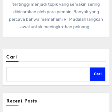
tertinggi menjadi topik yang semakin sering
dibicarakan oleh para pemain. Banyak yang
percaya bahwa memahami RTP adalah langkah
awal untuk meningkatkan peluang…
Cari
Cari
Recent Posts