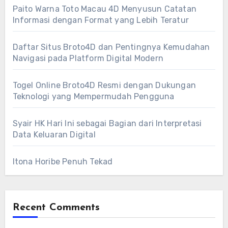
Paito Warna Toto Macau 4D Menyusun Catatan
Informasi dengan Format yang Lebih Teratur
Daftar Situs Broto4D dan Pentingnya Kemudahan
Navigasi pada Platform Digital Modern
Togel Online Broto4D Resmi dengan Dukungan
Teknologi yang Mempermudah Pengguna
Syair HK Hari Ini sebagai Bagian dari Interpretasi
Data Keluaran Digital
Itona Horibe Penuh Tekad
Recent Comments