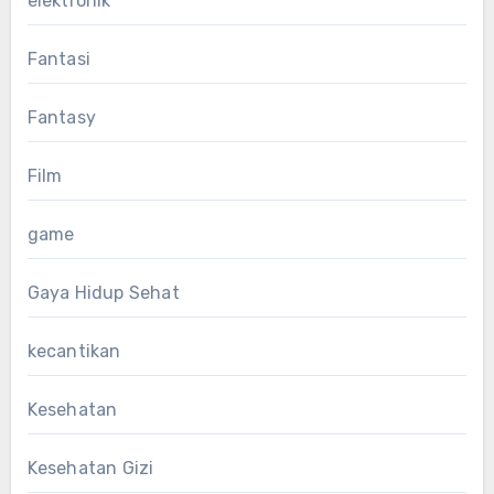
elektronik
Fantasi
Fantasy
Film
game
Gaya Hidup Sehat
kecantikan
Kesehatan
Kesehatan Gizi