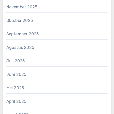
November 2025
Oktober 2025
September 2025
Agustus 2025
Juli 2025
Juni 2025
Mei 2025
April 2025