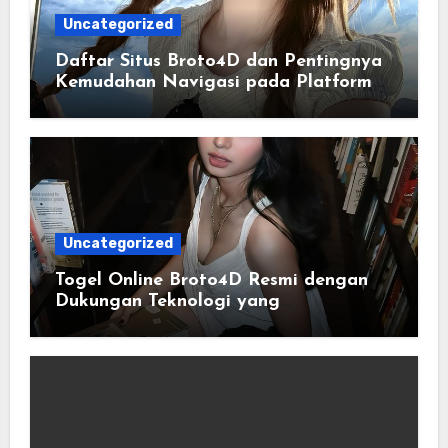
Uncategorized
Daftar Situs Broto4D dan Pentingnya
Kemudahan Navigasi pada Platform
Digital Modern
Uncategorized
Togel Online Broto4D Resmi dengan
Dukungan Teknologi yang
Mempermudah Pengguna