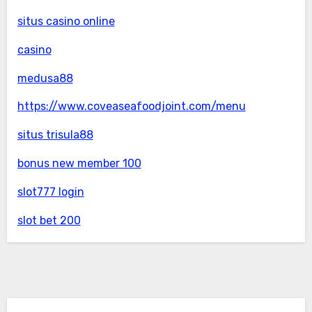
situs casino online
casino
medusa88
https://www.coveaseafoodjoint.com/menu
situs trisula88
bonus new member 100
slot777 login
slot bet 200