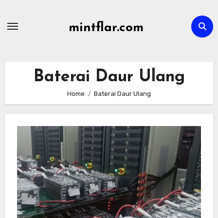
Skip
to
mintflar.com
content
Baterai Daur Ulang
Home
Baterai Daur Ulang