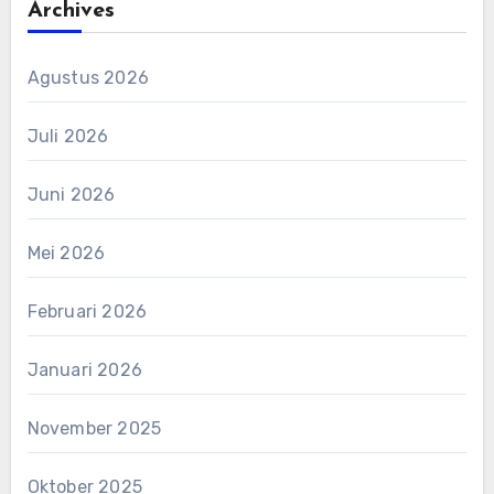
Archives
Agustus 2026
Juli 2026
Juni 2026
Mei 2026
Februari 2026
Januari 2026
November 2025
Oktober 2025