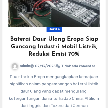
Berita
Baterai Daur Ulang Eropa Siap
Guncang Industri Mobil Listrik,
Reduksi Emisi 70%
admin
02/13/2025
Tidak ada komentar
Dua startup Eropa mengungkapkan kemajuan
signifikan dalam pengembangan baterai listrik
daur ulang yang dapat mengurangi
ketergantungan dunia terhadap China. Altilium
dari Inggris dan Tozero dari Jerman