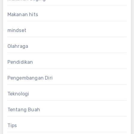
Makanan hits
mindset
Olahraga
Pendidikan
Pengembangan Diri
Teknologi
Tentang Buah
Tips