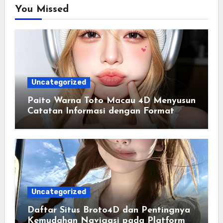
You Missed
Uncategorized
Paito Warna Toto Macau 4D Menyusun
Catatan Informasi dengan Format
yang Lebih Teratur
Uncategorized
Daftar Situs Broto4D dan Pentingnya
Kemudahan Navigasi pada Platform