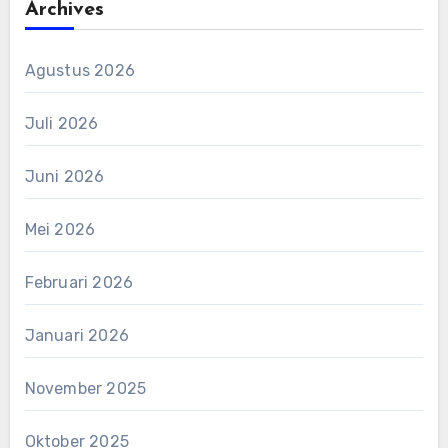
Archives
Agustus 2026
Juli 2026
Juni 2026
Mei 2026
Februari 2026
Januari 2026
November 2025
Oktober 2025