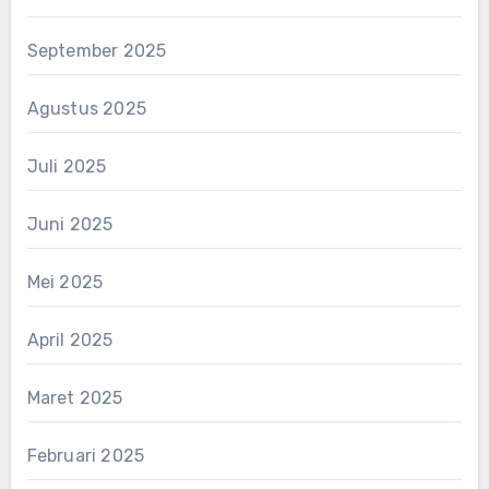
September 2025
Agustus 2025
Juli 2025
Juni 2025
Mei 2025
April 2025
Maret 2025
Februari 2025