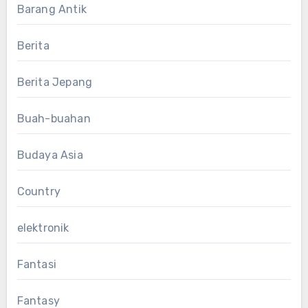
Barang Antik
Berita
Berita Jepang
Buah-buahan
Budaya Asia
Country
elektronik
Fantasi
Fantasy