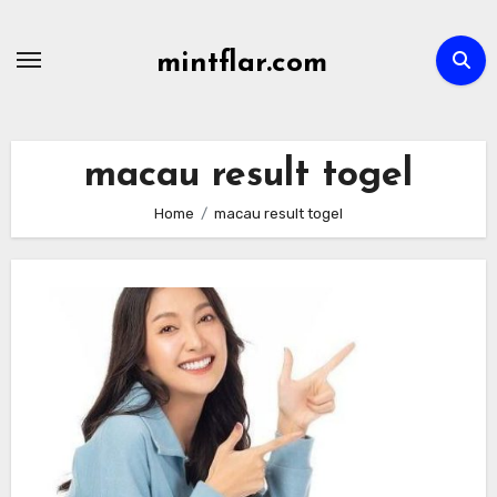
Skip
to
mintflar.com
content
macau result togel
Home
macau result togel