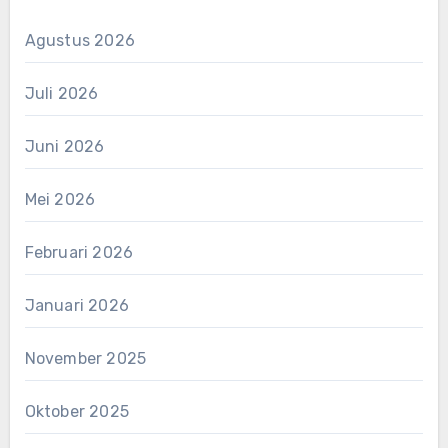
Agustus 2026
Juli 2026
Juni 2026
Mei 2026
Februari 2026
Januari 2026
November 2025
Oktober 2025