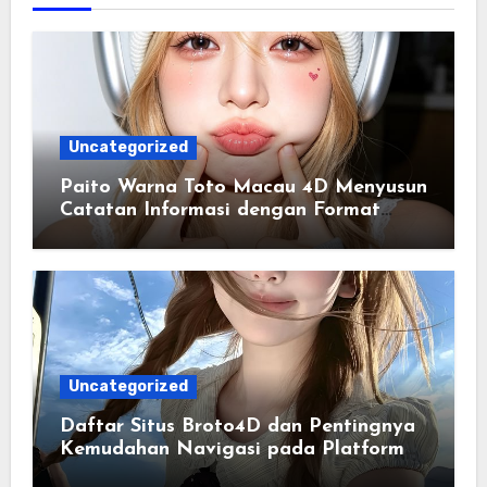
Uncategorized
Paito Warna Toto Macau 4D Menyusun
Catatan Informasi dengan Format
yang Lebih Teratur
Uncategorized
Daftar Situs Broto4D dan Pentingnya
Kemudahan Navigasi pada Platform
Digital Modern