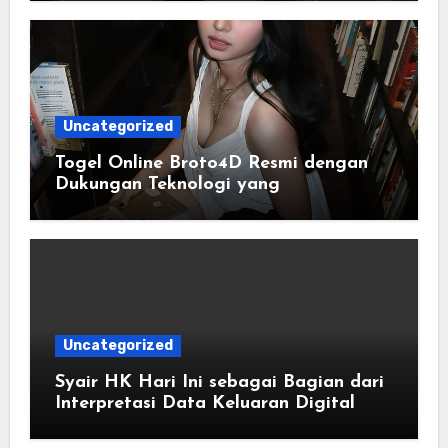
Uncategorized
Togel Online Broto4D Resmi dengan
Dukungan Teknologi yang
Mempermudah Pengguna
Uncategorized
Syair HK Hari Ini sebagai Bagian dari
Interpretasi Data Keluaran Digital