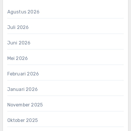
Agustus 2026
Juli 2026
Juni 2026
Mei 2026
Februari 2026
Januari 2026
November 2025
Oktober 2025