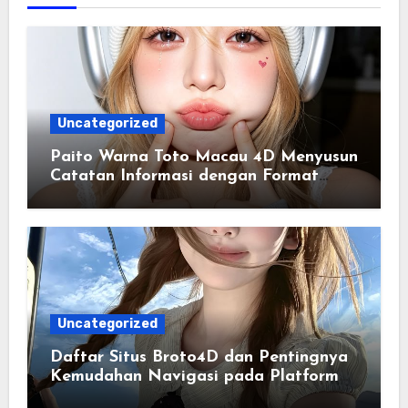
Uncategorized
Paito Warna Toto Macau 4D Menyusun
Catatan Informasi dengan Format
yang Lebih Teratur
Uncategorized
Daftar Situs Broto4D dan Pentingnya
Kemudahan Navigasi pada Platform
Digital Modern