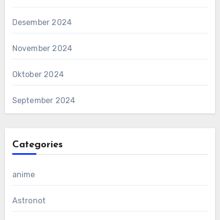
Desember 2024
November 2024
Oktober 2024
September 2024
Categories
anime
Astronot