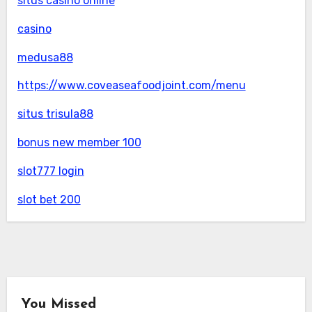
situs casino online
casino
medusa88
https://www.coveaseafoodjoint.com/menu
situs trisula88
bonus new member 100
slot777 login
slot bet 200
You Missed