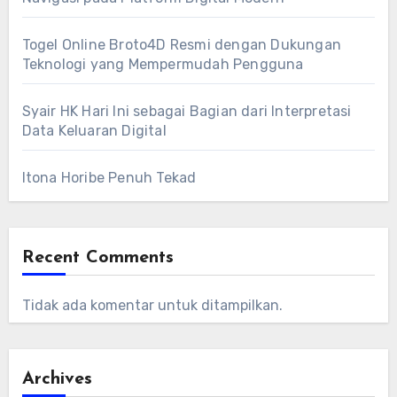
Togel Online Broto4D Resmi dengan Dukungan
Teknologi yang Mempermudah Pengguna
Syair HK Hari Ini sebagai Bagian dari Interpretasi
Data Keluaran Digital
Itona Horibe Penuh Tekad
Recent Comments
Tidak ada komentar untuk ditampilkan.
Archives