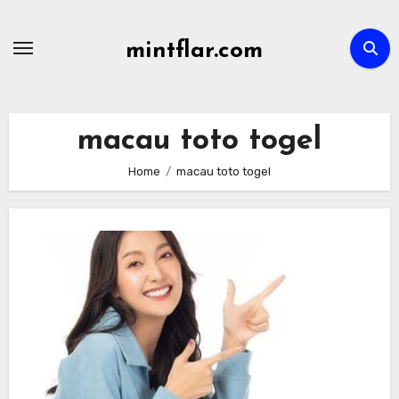
Skip
to
mintflar.com
content
macau toto togel
Home
macau toto togel