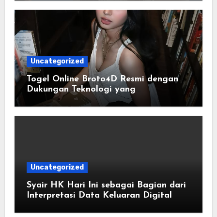
Uncategorized
Togel Online Broto4D Resmi dengan
Dukungan Teknologi yang
Mempermudah Pengguna
Uncategorized
Syair HK Hari Ini sebagai Bagian dari
Interpretasi Data Keluaran Digital