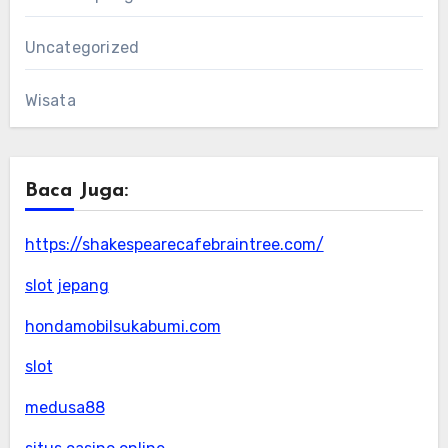
Uncategorized
Wisata
Baca Juga:
https://shakespearecafebraintree.com/
slot jepang
hondamobilsukabumi.com
slot
medusa88