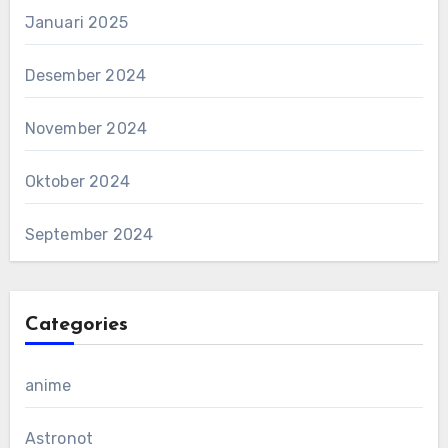
Januari 2025
Desember 2024
November 2024
Oktober 2024
September 2024
Categories
anime
Astronot