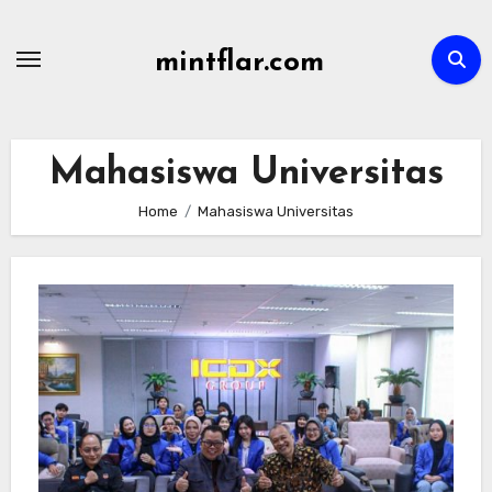
Skip
to
mintflar.com
content
Mahasiswa Universitas
Home
Mahasiswa Universitas