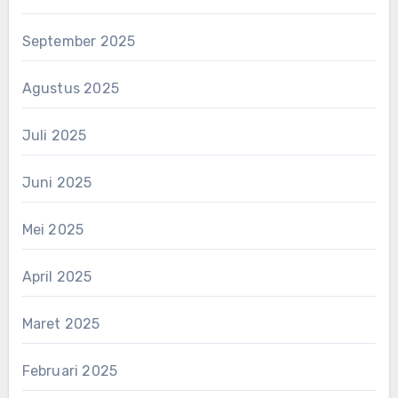
September 2025
Agustus 2025
Juli 2025
Juni 2025
Mei 2025
April 2025
Maret 2025
Februari 2025