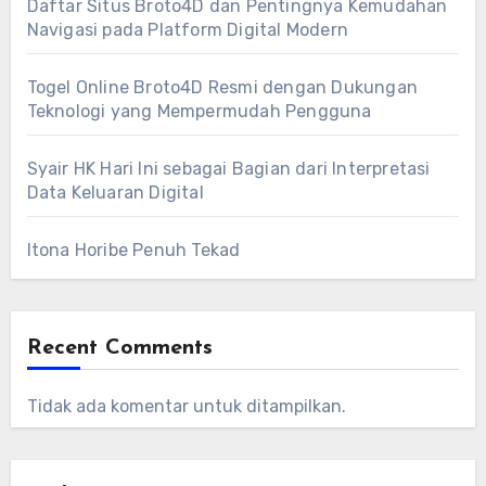
Daftar Situs Broto4D dan Pentingnya Kemudahan
Navigasi pada Platform Digital Modern
Togel Online Broto4D Resmi dengan Dukungan
Teknologi yang Mempermudah Pengguna
Syair HK Hari Ini sebagai Bagian dari Interpretasi
Data Keluaran Digital
Itona Horibe Penuh Tekad
Recent Comments
Tidak ada komentar untuk ditampilkan.