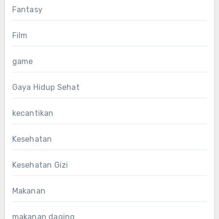
Fantasy
Film
game
Gaya Hidup Sehat
kecantikan
Kesehatan
Kesehatan Gizi
Makanan
makanan daging