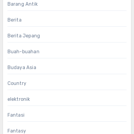
Barang Antik
Berita
Berita Jepang
Buah-buahan
Budaya Asia
Country
elektronik
Fantasi
Fantasy