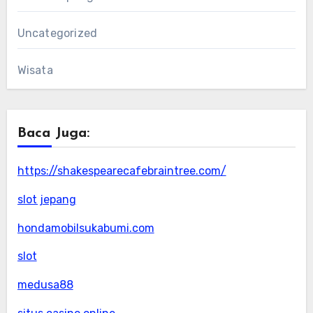
Uncategorized
Wisata
Baca Juga:
https://shakespearecafebraintree.com/
slot jepang
hondamobilsukabumi.com
slot
medusa88