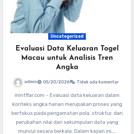
Uncategorized
Evaluasi Data Keluaran Togel
Macau untuk Analisis Tren
Angka
admin
05/20/2026
Tidak ada komentar
mintflar.com – Evaluasi data keluaran dalam
konteks angka harian merupakan proses yang
berfokus pada pengamatan pola, struktur, dan
perubahan nilai dari sekumpulan data yang
muncul secara berkala. Dalam kajian ini,…