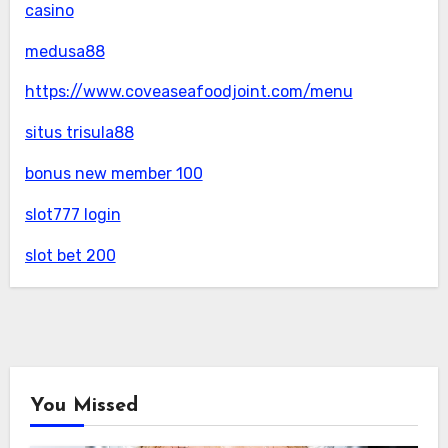
casino
medusa88
https://www.coveaseafoodjoint.com/menu
situs trisula88
bonus new member 100
slot777 login
slot bet 200
You Missed