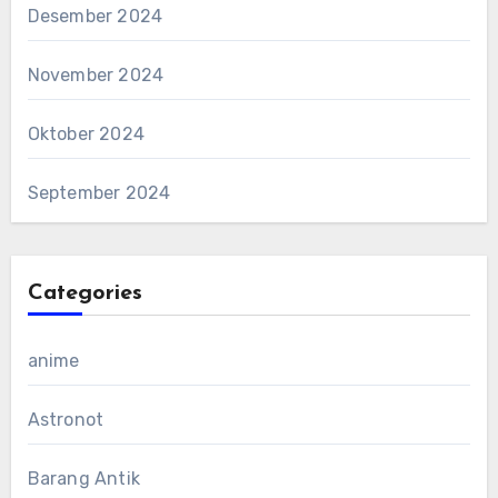
Desember 2024
November 2024
Oktober 2024
September 2024
Categories
anime
Astronot
Barang Antik