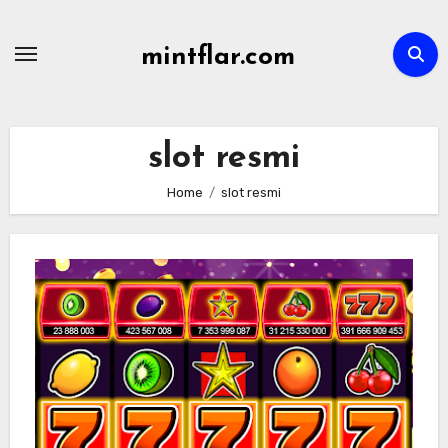
Skip
to
mintflar.com
content
slot resmi
Home
slot resmi