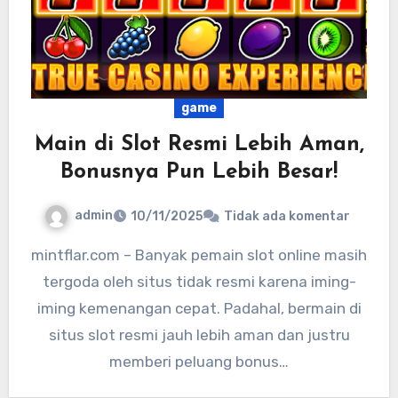
game
Main di Slot Resmi Lebih Aman,
Bonusnya Pun Lebih Besar!
admin
10/11/2025
Tidak ada komentar
mintflar.com – Banyak pemain slot online masih
tergoda oleh situs tidak resmi karena iming-
iming kemenangan cepat. Padahal, bermain di
situs slot resmi jauh lebih aman dan justru
memberi peluang bonus…