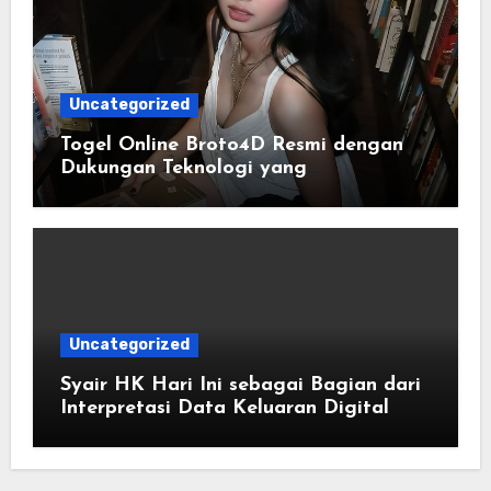
Uncategorized
Togel Online Broto4D Resmi dengan
Dukungan Teknologi yang
Mempermudah Pengguna
Uncategorized
Syair HK Hari Ini sebagai Bagian dari
Interpretasi Data Keluaran Digital