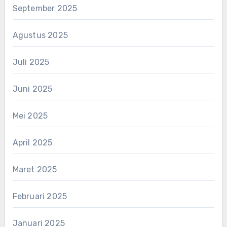
September 2025
Agustus 2025
Juli 2025
Juni 2025
Mei 2025
April 2025
Maret 2025
Februari 2025
Januari 2025