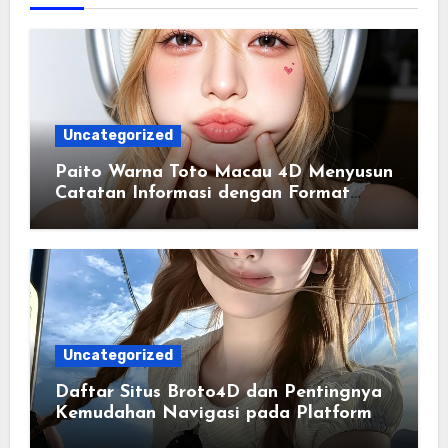
Uncategorized
Paito Warna Toto Macau 4D Menyusun
Catatan Informasi dengan Format
yang Lebih Teratur
Uncategorized
Daftar Situs Broto4D dan Pentingnya
Kemudahan Navigasi pada Platform
Digital Modern