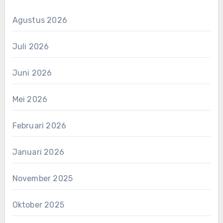
Agustus 2026
Juli 2026
Juni 2026
Mei 2026
Februari 2026
Januari 2026
November 2025
Oktober 2025