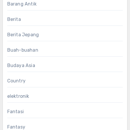
Barang Antik
Berita
Berita Jepang
Buah-buahan
Budaya Asia
Country
elektronik
Fantasi
Fantasy