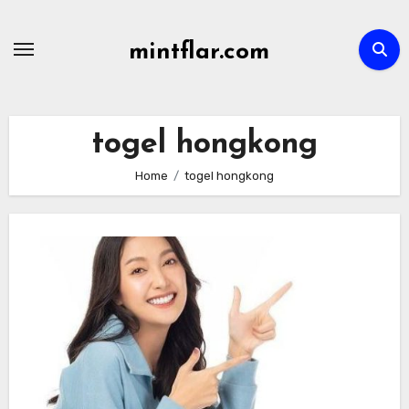
Skip
to
mintflar.com
content
togel hongkong
Home
togel hongkong