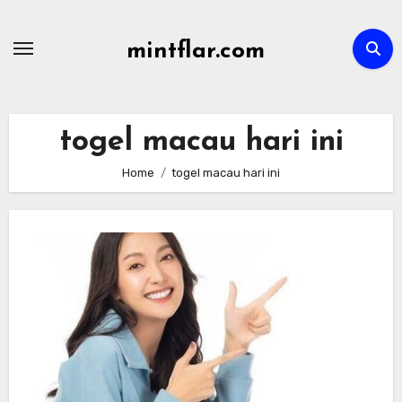
Skip
to
mintflar.com
content
togel macau hari ini
Home
togel macau hari ini