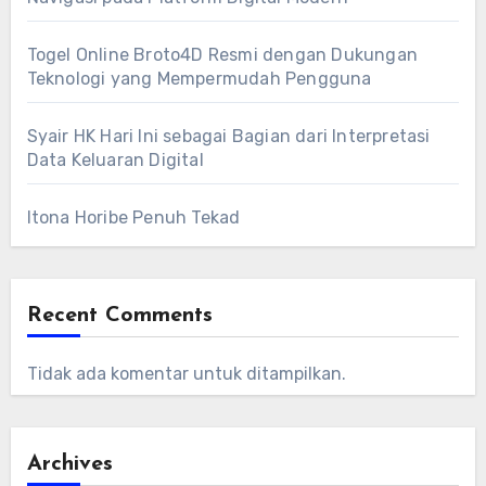
Togel Online Broto4D Resmi dengan Dukungan
Teknologi yang Mempermudah Pengguna
Syair HK Hari Ini sebagai Bagian dari Interpretasi
Data Keluaran Digital
Itona Horibe Penuh Tekad
Recent Comments
Tidak ada komentar untuk ditampilkan.
Archives