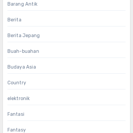
Barang Antik
Berita
Berita Jepang
Buah-buahan
Budaya Asia
Country
elektronik
Fantasi
Fantasy