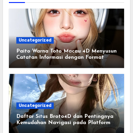
Uncategorized
Paito Warna Toto Macau 4D Menyusun
Catatan Informasi dengan Format
yang Lebih Teratur
Uncategorized
Daftar Situs Broto4D dan Pentingnya
Kemudahan Navigasi pada Platform
Digital Modern