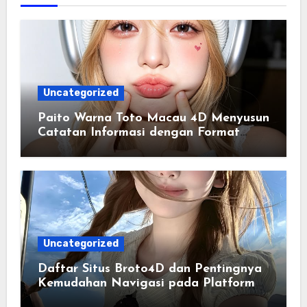
Uncategorized
Paito Warna Toto Macau 4D Menyusun
Catatan Informasi dengan Format
yang Lebih Teratur
Uncategorized
Daftar Situs Broto4D dan Pentingnya
Kemudahan Navigasi pada Platform
Digital Modern