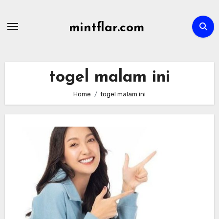
Skip
to
mintflar.com
content
togel malam ini
Home
togel malam ini