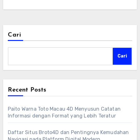
Cari
Cari
Recent Posts
Paito Warna Toto Macau 4D Menyusun Catatan
Informasi dengan Format yang Lebih Teratur
Daftar Situs Broto4D dan Pentingnya Kemudahan
Navigasi pada Platform Digital Modern