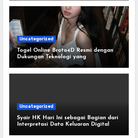
Uncategorized
Togel Online Broto4D Resmi dengan
Dukungan Teknologi yang
Mempermudah Pengguna
Uncategorized
Syair HK Hari Ini sebagai Bagian dari
Interpretasi Data Keluaran Digital