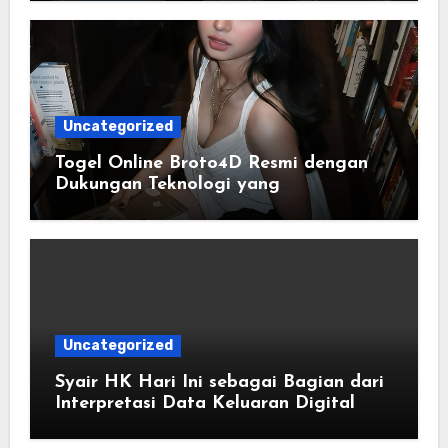
Uncategorized
Togel Online Broto4D Resmi dengan
Dukungan Teknologi yang
Mempermudah Pengguna
Uncategorized
Syair HK Hari Ini sebagai Bagian dari
Interpretasi Data Keluaran Digital