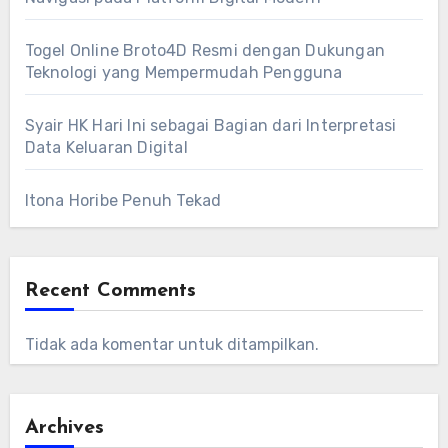
Togel Online Broto4D Resmi dengan Dukungan
Teknologi yang Mempermudah Pengguna
Syair HK Hari Ini sebagai Bagian dari Interpretasi
Data Keluaran Digital
Itona Horibe Penuh Tekad
Recent Comments
Tidak ada komentar untuk ditampilkan.
Archives