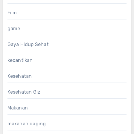
Film
game
Gaya Hidup Sehat
kecantikan
Kesehatan
Kesehatan Gizi
Makanan
makanan daging