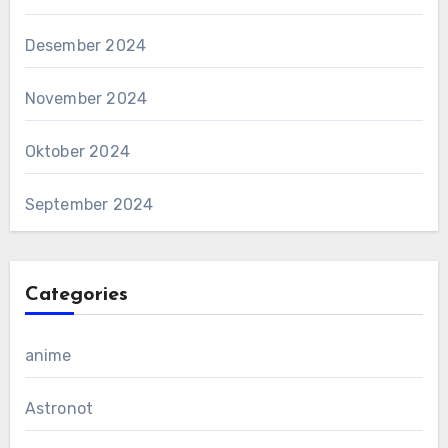
Desember 2024
November 2024
Oktober 2024
September 2024
Categories
anime
Astronot